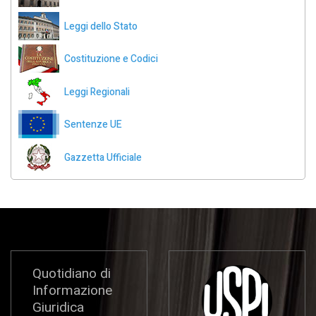
Leggi dello Stato
Costituzione e Codici
Leggi Regionali
Sentenze UE
Gazzetta Ufficiale
Quotidiano di
Informazione
Giuridica