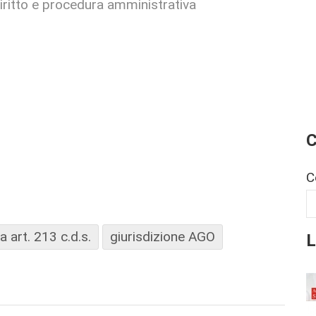
diritto e procedura amministrativa
C
C
L
 art. 213 c.d.s.
giurisdizione AGO