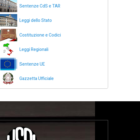
Sentenze CdS e TAR
Leggi dello Stato
Costituzione e Codici
Leggi Regionali
Sentenze UE
Gazzetta Ufficiale