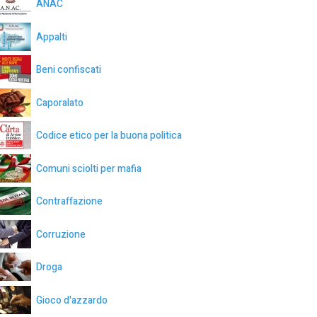
ANAC
Appalti
Beni confiscati
Caporalato
Codice etico per la buona politica
Comuni sciolti per mafia
Contraffazione
Corruzione
Droga
Gioco d'azzardo