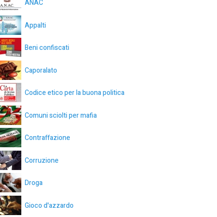
ANAC
Appalti
Beni confiscati
Caporalato
Codice etico per la buona politica
Comuni sciolti per mafia
Contraffazione
Corruzione
Droga
Gioco d'azzardo