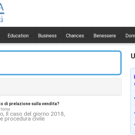
Education
Business
Chances
Benessere
Don
U
to di prelazione sulla vendita?
tonio
to
Il caso del giorno 2018
 e procedura civile