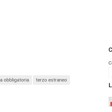
C
C
a obbligatoria
terzo estraneo
L