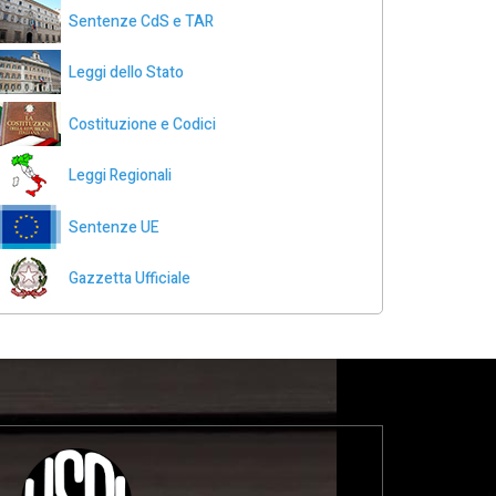
Sentenze CdS e TAR
Leggi dello Stato
Costituzione e Codici
Leggi Regionali
Sentenze UE
Gazzetta Ufficiale