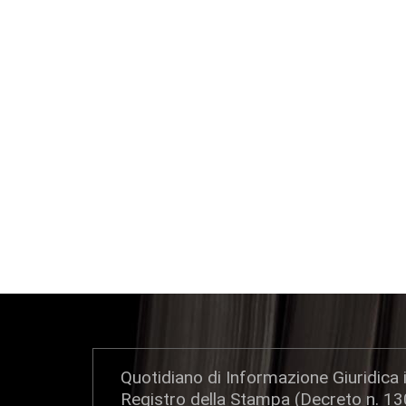
Quotidiano di Informazione Giuridica i
Registro della Stampa (Decreto n. 1