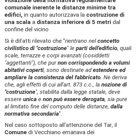
violazione della normativa regolamentare
comunale inerente le distanze minime tra
edifici,
in quanto autorizzava la
costruzione di
una scala
a
distanza inferiore di 5 metri
dal
confine del vicino
Si è difatti rilevato che "
rientrano nel
concetto
civilistico di "costruzione
" le
parti dell'edificio
, quali
scale, terrazze e corpi avanzati (cosiddetti
"aggettanti"), che pur
non corrispondendo a volumi
abitativi coperti
, sono destinate ad
estendere ed
ampliare la consistenza del fabbricato
. Ne deriva
che, agli effetti di cui all'art. 873 c.c., la
nozione di
"costruzione
", stabilita dalla legge statale, deve
essere
unica
e
non può essere derogata
, sia pure
al limitato fine del computo delle distanze,
dalla
normativa secondaria
".
Nel caso sottoposto all'attenzione del Tar, il
Comune
di Vecchiano emanava dei