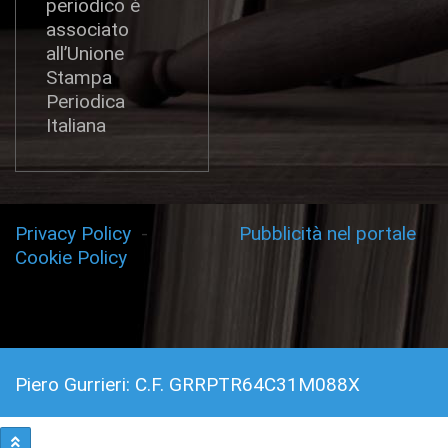
periodico è
associato
all’Unione
Stampa
Periodica
Italiana
Privacy Policy
-
Pubblicità nel portale
Cookie Policy
Piero Gurrieri: C.F. GRRPTR64C31M088X