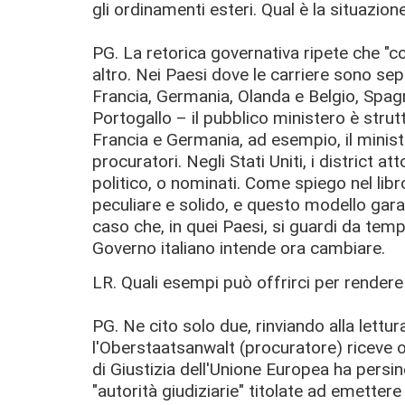
gli ordinamenti esteri. Qual è la situazione
PG. La retorica governativa ripete che "cos
altro. Nei Paesi dove le carriere sono sepa
Francia, Germania, Olanda e Belgio, Spagn
Portogallo – il pubblico ministero è stru
Francia e Germania, ad esempio, il ministr
procuratori. Negli Stati Uniti, i district 
politico, o nominati. Come spiego nel libr
peculiare e solido, e questo modello gar
caso che, in quei Paesi, si guardi da tempo
Governo italiano intende ora cambiare.
LR. Quali esempi può offrirci per rendere
PG. Ne cito solo due, rinviando alla lettur
l'Oberstaatsanwalt (procuratore) riceve o
di Giustizia dell'Unione Europea ha persi
"autorità giudiziarie" titolate ad emette