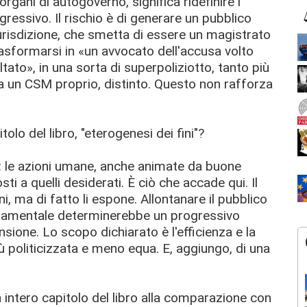
i organi di autogoverno, significa ridefinire i
gressivo. Il rischio è di generare un pubblico
iurisdizione, che smetta di essere un magistrato
trasformarsi in «un avvocato dell'accusa volto
ato», in una sorta di superpoliziotto, tanto più
a un CSM proprio, distinto. Questo non rafforza
tolo del libro, "eterogenesi dei fini"?
 le azioni umane, anche animate da buone
i a quelli desiderati. È ciò che accade qui. Il
i, ma di fatto li espone. Allontanare il pubblico
rdinamentale determinerebbe un progressivo
one. Lo scopo dichiarato è l'efficienza e la
 più politicizzata e meno equa. E, aggiungo, di una
n intero capitolo del libro alla comparazione con