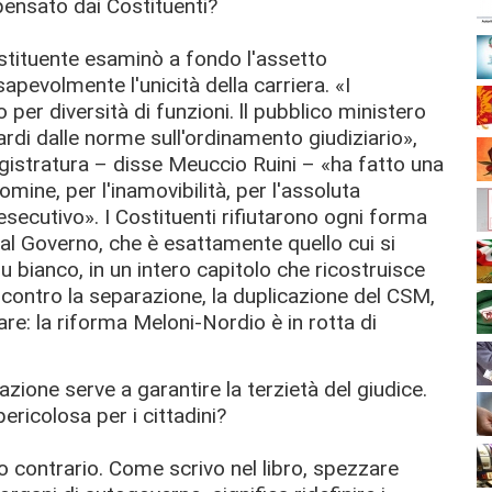
pensato dai Costituenti?
Costituente esaminò a fondo l'assetto
apevolmente l'unicità della carriera. «I
 per diversità di funzioni. ll pubblico ministero
uardi dalle norme sull'ordinamento giudiziario»,
magistratura – disse Meuccio Ruini – «ha fatto una
mine, per l'inamovibilità, per l'assoluta
esecutivo». I Costituenti rifiutarono ogni forma
al Governo, che è esattamente quello cui si
su bianco, in un intero capitolo che ricostruisce
o contro la separazione, la duplicazione del CSM,
nare: la riforma Meloni-Nordio è in rotta di
zione serve a garantire la terzietà del giudice.
pericolosa per i cittadini?
 contrario. Come scrivo nel libro, spezzare