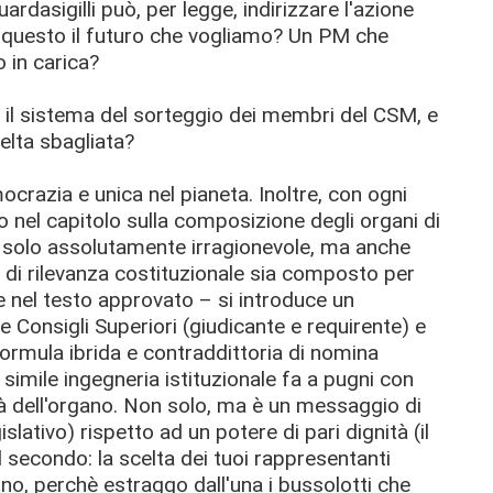
rdasigilli può, per legge, indirizzare l'azione
È questo il futuro che vogliamo? Un PM che
 in carica?
 è il sistema del sorteggio dei membri del CSM, e
elta sbagliata?
crazia e unica nel pianeta. Inoltre, con ogni
vo nel capitolo sulla composizione degli organi di
 solo assolutamente irragionevole, ma anche
 di rilevanza costituzionale sia composto per
 nel testo approvato – si introduce un
ue Consigli Superiori (giudicante e requirente) e
a formula ibrida e contraddittoria di nomina
imile ingegneria istituzionale fa a pugni con
ità dell'organo. Non solo, ma è un messaggio di
slativo) rispetto ad un potere di pari dignità (il
l secondo: la scelta dei tuoi rappresentanti
i no, perchè estraggo dall'una i bussolotti che