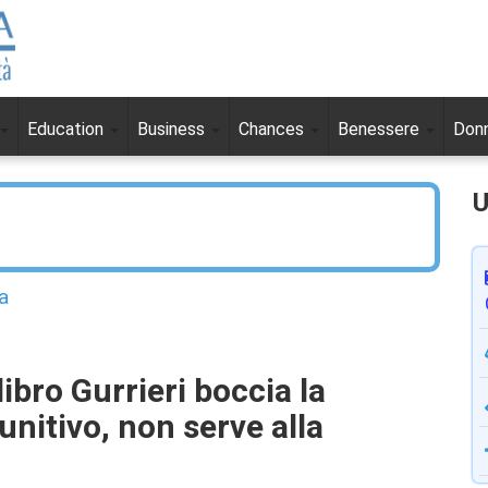
Education
Business
Chances
Benessere
Don
U
a
libro Gurrieri boccia la
unitivo, non serve alla