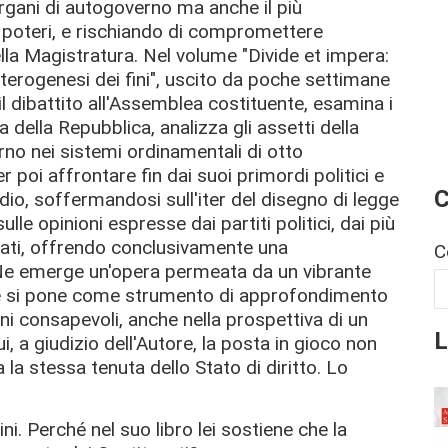
organi di autogoverno ma anche il più
 i poteri, e rischiando di compromettere
ella Magistratura. Nel volume "Divide et impera:
 eterogenesi dei fini", uscito da poche settimane
il dibattito all'Assemblea costituente, esamina i
a della Repubblica, analizza gli assetti della
rno nei sistemi ordinamentali di otto
oi affrontare fin dai suoi primordi politici e
C
dio, soffermandosi sull'iter del disegno di legge
le opinioni espresse dai partiti politici, dai più
ocati, offrendo conclusivamente una
C
 Ne emerge un'opera permeata da un vibrante
che si pone come strumento di approfondimento
dini consapevoli, anche nella prospettiva di un
L
 a giudizio dell'Autore, la posta in gioco non
 la stessa tenuta dello Stato di diritto. Lo
ni. Perché nel suo libro lei sostiene che la