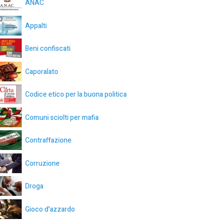
ANAC
Appalti
Beni confiscati
Caporalato
Codice etico per la buona politica
Comuni sciolti per mafia
Contraffazione
Corruzione
Droga
Gioco d'azzardo