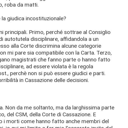
o, roba da matti.
é la giudica incostituzionale?
 principali. Primo, perché sottrae al Consiglio
i autotutela disciplinare, affidandola a un
sso alla Corte discrimina alcune categorie
non mi pare sia compatibile con la Carta. Terzo,
rgano magistrati che fanno parte o hanno fatto
isciplinare, ad essere violata è la regola
ost., perchè non si può essere giudici e parti.
rribilità in Cassazione delle decisioni.
ta. Non da me soltanto, ma da larghissima parte
, del CSM, della Corte di Cassazione. E
lo i morti come hanno fatto anche membri del