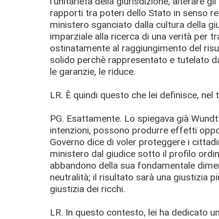
l'unitarietà della giurisdizione, alterare gl
rapporti tra poteri dello Stato in senso re
ministero sganciato dalla cultura della g
imparziale alla ricerca di una verità per 
ostinatamente al raggiungimento del risult
solido perchè rappresentato e tutelato d
le garanzie, le riduce.
LR. È quindi questo che lei definisce, nel ti
PG. Esattamente. Lo spiegava già Wundt:
intenzioni, possono produrre effetti oppost
Governo dice di voler proteggere i cittadin
ministero dal giudice sotto il profilo o
abbandono della sua fondamentale dimensi
neutralità; il risultato sarà una giustizia
giustizia dei ricchi.
LR. In questo contesto, lei ha dedicato u