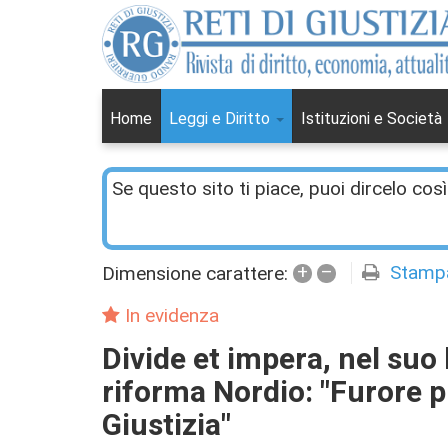
Home
Leggi e Diritto
Istituzioni e Società
Se questo sito ti piace, puoi dircelo così
+
–
Stamp
Dimensione carattere:
In evidenza
Divide et impera, nel suo 
riforma Nordio: "Furore p
Giustizia"