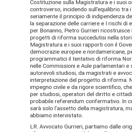
Costituzione sulla Magistratura e i suoi 
controverso, incidendo sull'equilibrio tra
seriamente il principio di indipendenza d
la separazione delle carriere e I rischi di
per Bonanno, Pietro Gurrieri ricostruisce 
progetti di riforma succedutisi nella stori
Magistratura e i suoi rapporti con il Gove
democrazie europee e nordamericane, per p
programmatici il tentativo di riforma Nor
nelle Commissioni e Aule parlamentari e sul
autorevoli studiosi, da magistrati e avv
interpretazione del progetto di riforma.
impegno civile e da rigore scientifico, 
per studiosi, operatori del diritto e citta
probabile referendum confermativo. In cui,
sarà solo l'assetto della magistratura, ma
abbiamo intervistato.
LR. Avvocato Gurrieri, partiamo dalle origi