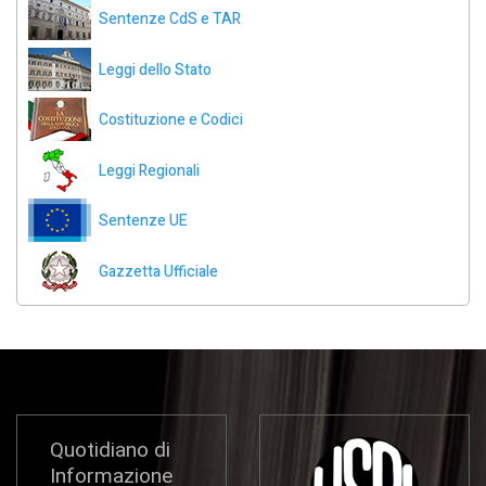
Sentenze CdS e TAR
Leggi dello Stato
Costituzione e Codici
Leggi Regionali
Sentenze UE
Gazzetta Ufficiale
Quotidiano di
Informazione