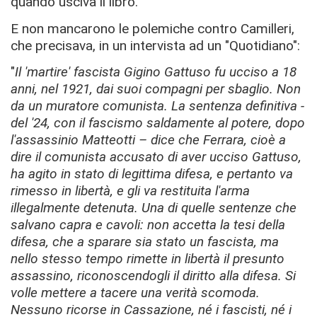
quando usciva il libro.
E non mancarono le polemiche contro Ca
milleri,
che
precisava, in un intervista ad un "Quotidiano":
"
Il 'martire' fascista Gigino Gattuso fu ucciso a 18
anni, nel 1921, dai suoi compagni per sbaglio. Non
da un muratore comunista. La sentenza definitiva -
del '24, con il fascismo saldamente al potere, dopo
l'assassinio Matteotti – dice che Ferrara, cioè a
dire il comunista accusato di aver ucciso Gattuso,
ha agito in stato di legittima difesa, e pertanto va
rimesso in libertà, e gli va restituita l'arma
illegalmente detenuta. Una di quelle sentenze che
salvano capra e cavoli: non accetta la tesi della
difesa, che a sparare sia stato un fascista, ma
nello stesso tempo rimette in libertà il presunto
assassino, riconoscendogli il diritto alla difesa. Si
volle mettere a tacere una verità scomoda.
Nessuno ricorse in Cassazione, né i fascisti, né i