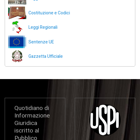
Costituzione e Codici
Leggi Regionali
Sentenze UE
Gazzetta Ufficiale
Quotidiano di
Informazione
Giuridica
iscritto al
Pubblico