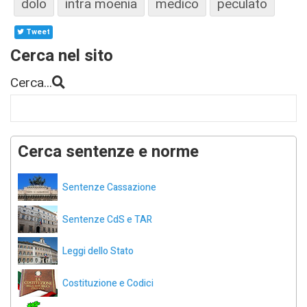
dolo
intra moenia
medico
peculato
Tweet
Cerca nel sito
Cerca...
Cerca sentenze e norme
Sentenze Cassazione
Sentenze CdS e TAR
Leggi dello Stato
Costituzione e Codici