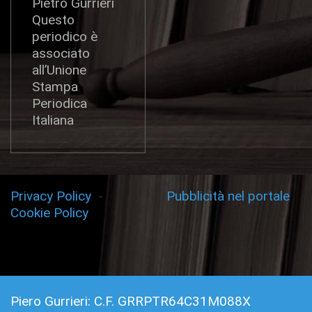
Pietro Gurrieri
Questo
periodico è
associato
all’Unione
Stampa
Periodica
Italiana
Privacy Policy
-
Pubblicità nel portale
Cookie Policy
Piero Gurrieri: C.F. GRRPTR64C31M088X