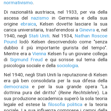
normativismo
.
Di nazionalità austriaca, nel 1933, per via della
ascesa del
nazismo
in Germania e della sua
origine
ebraica
, Kelsen dovette lasciare la sua
carica universitaria, trasferendosi a
Ginevra
e, nel
1940, negli
Stati Uniti
. Nel 1934,
Nathan Roscoe
Pound
lodò Kelsen descrivendolo come "senza
dubbio il più importante giurista del tempo".
Mentre era a
Vienna
Kelsen fu un giovane collega
di
Sigmund Freud
e qui scrisse sul tema della
psicologia sociale e della
sociologia
.
Nel 1940, negli Stati Uniti la reputazione di Kelsen
era già ben consolidata per la sua difesa della
democrazia
e per la sua grande opera "La
dottrina pura del diritto" (
Reine Rechtslehre
). La
sua produzione accademica superò la sola teoria
legale ed estese la
filosofia politica
e la teoria
sociale. La sua influenza comprese i campi della