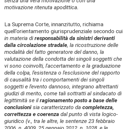
senza una vera motivazione o con una
motivazione ritenuta apodittica.
La Suprema Corte, innanzitutto, richiama
quell'orientamento giurisprudenziale secondo cui
in materia di
responsabilità da sinistri derivanti
dalla circolazione stradale
, la ricostruzione delle
modalità del fatto generatore del danno, la
valutazione della condotta dei singoli soggetti che
vi sono coinvolti, l'accertamento e la graduazione
della colpa, l'esistenza o l'esclusione del rapporto
di causalità tra i comportamenti dei singoli
soggetti e l'evento dannoso, integrano altrettanti
giudizi di merito, come tali sottratti al sindacato di
legittimità se il
ragionamento posto a base delle
conclusioni
sia caratterizzato da
completezza,
correttezza e coerenza
dal punto di vista logico-
giuridico (v., tra le altre, le sentenze 23 febbraio
2006, n. 4009, 25 gennaio 2012, n. 1028, e le