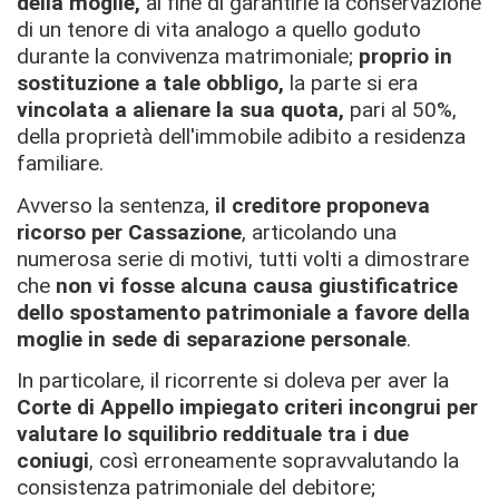
della moglie,
al fine di garantirle la conservazione
di un tenore di vita analogo a quello goduto
durante la convivenza matrimoniale;
proprio in
sostituzione a tale obbligo,
la parte si era
vincolata a alienare la sua quota,
pari al 50%,
della proprietà dell'immobile adibito a residenza
familiare.
Avverso la sentenza,
il creditore proponeva
ricorso per Cassazione
, articolando una
numerosa serie di motivi, tutti volti a dimostrare
che
non vi fosse alcuna causa giustificatrice
dello spostamento patrimoniale a favore della
moglie in sede di separazione personale
.
In particolare, il ricorrente si doleva per aver la
Corte di Appello impiegato criteri incongrui per
valutare lo squilibrio reddituale tra i due
coniugi
, così erroneamente sopravvalutando la
consistenza patrimoniale del debitore;