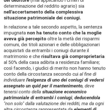
del debitore
(mal applicando i criteri di
determinazione del reddito agrario) sia
nell'accertamento della complessiva
situazione patrimoniale dei coniugi.
In relazione a tale secondo aspetto, la sentenza
impugnata
non ha tenuto conto che la moglie
aveva già percepito
oltre la metà dei risparmi
comuni, dei titoli azionari e delle obbligazionari
acquistati da entrambi i coniugi durante il
matrimonio e che
risultava già comproprietaria
al 50% della casa adibita a residenza familiare;
così facendo, i giudici di merito non hanno tenuto
conto della circostanza secondo cui
al fine di
individuare
l'esigenza di uno dei coniugi di vedersi
assegnato un quid per il mantenimento
, deve
tenersi conto della
situazione economico
patrimoniale di entrambi i coniugi
,
deducendola
"non solo" dalla valutazione dei redditi, ma da ogni
altra circostanza rappresentata da
elementi di