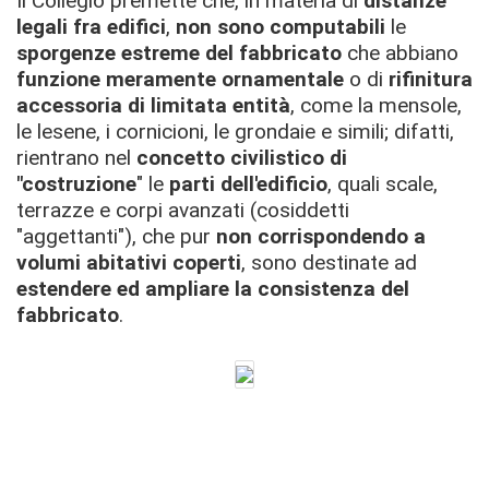
Il Collegio premette che, in materia di
distanze
legali fra edifici
,
non sono computabili
le
sporgenze estreme del fabbricato
che abbiano
funzione meramente ornamentale
o di
rifinitura
accessoria di limitata entità
, come la mensole,
le lesene, i cornicioni, le grondaie e simili; difatti,
rientrano nel
concetto civilistico di
"costruzione
" le
parti dell'edificio
, quali scale,
terrazze e corpi avanzati (cosiddetti
"aggettanti"), che pur
non corrispondendo a
volumi abitativi coperti
, sono destinate ad
estendere ed ampliare la consistenza del
fabbricato
.