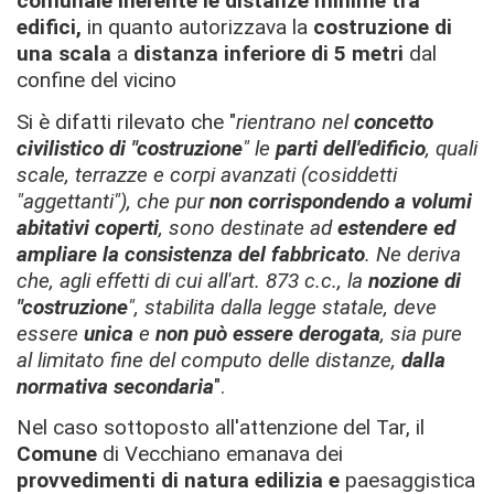
comunale inerente le distanze minime tra
edifici,
in quanto autorizzava la
costruzione di
una scala
a
distanza inferiore di 5 metri
dal
confine del vicino
Si è difatti rilevato che "
rientrano nel
concetto
civilistico di "costruzione
" le
parti dell'edificio
, quali
scale, terrazze e corpi avanzati (cosiddetti
"aggettanti"), che pur
non corrispondendo a volumi
abitativi coperti
, sono destinate ad
estendere ed
ampliare la consistenza del fabbricato
. Ne deriva
che, agli effetti di cui all'art. 873 c.c., la
nozione di
"costruzione
", stabilita dalla legge statale, deve
essere
unica
e
non può essere derogata
, sia pure
al limitato fine del computo delle distanze,
dalla
normativa secondaria
".
Nel caso sottoposto all'attenzione del Tar, il
Comune
di Vecchiano emanava dei
provvedimenti di natura edilizia e
paesaggistica