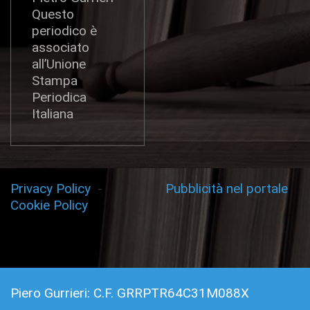
Questo
periodico è
associato
all’Unione
Stampa
Periodica
Italiana
Privacy Policy
-
Pubblicità nel portale
Cookie Policy
Piero Gurrieri: C.F. GRRPTR64C31M088X