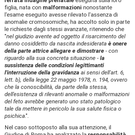
l'errata indagine prenatale
eseguita sulla loro
figlia, nata con
malformazioni
nonostante
l'esame eseguito avesse rilevato l'assenza di
anomalie cromosomiche, ha accolto solo in parte
le richieste dagli stessi avanzate, ritenendo che
"
nel giudizio avente ad oggetto il risarcimento del
danno cosiddetto da nascita indesiderata
è onere
della parte attrice allegare e dimostrare
- con
riguardo alla sua concreta situazione -
la
sussistenza delle condizioni legittimanti
l'interruzione della gravidanza
ai sensi dell'art. 6,
lett. b), della legge 22 maggio 1978, n. 194, ovvero
che la conoscibilità, da parte della stessa,
dell'esistenza di rilevanti anomalie o malformazioni
del feto avrebbe generato uno stato patologico
tale da mettere in pericolo la sua salute fisica o
psichica
.".
Nel caso sottoposto alla sua attenzione, il
Giudice di Roma ha analizzato la
responsabilità