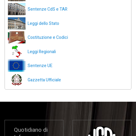
Sentenze CdS e TAR
Leggi dello Stato
Costituzione e Codici
Leggi Regionali
Sentenze UE
Gazzetta Ufficiale
Quotidiano di