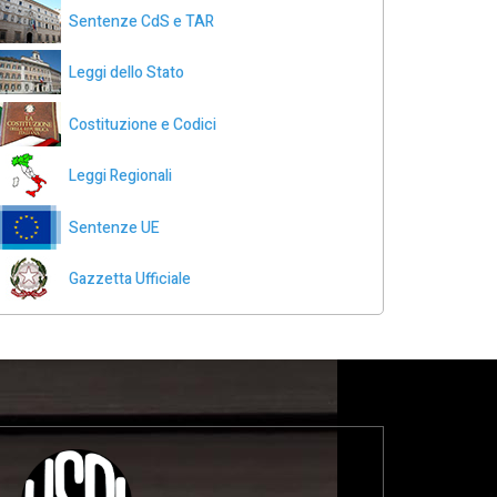
Sentenze CdS e TAR
Leggi dello Stato
Costituzione e Codici
Leggi Regionali
Sentenze UE
Gazzetta Ufficiale