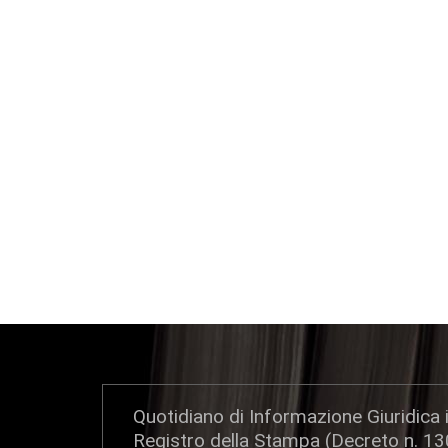
Quotidiano di Informazione Giuridica i
Registro della Stampa (Decreto n. 1