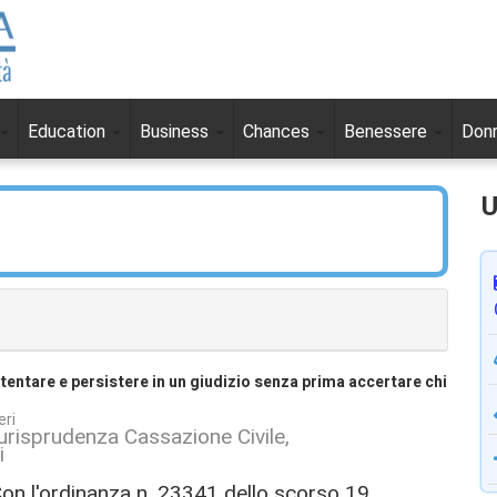
Education
Business
Chances
Benessere
Don
U
tentare e persistere in un giudizio senza prima accertare chi
eri
urisprudenza Cassazione Civile
i
on l'ordinanza n. 23341 dello scorso 19