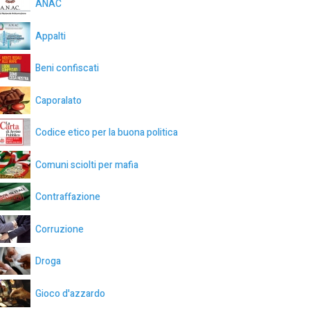
ANAC
Appalti
Beni confiscati
Caporalato
Codice etico per la buona politica
Comuni sciolti per mafia
Contraffazione
Corruzione
Droga
Gioco d'azzardo