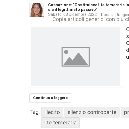
Cassazione: “Costituisce lite temeraria in
sia il legittimato passivo”
Sabato, 03 Dicembre 2022
Rosalia Ruggier
Copia articoli generici con più
C
s
C
d
u
Continua a leggere
Tag:
illecito
silenzio controparte
p
lite temeraria