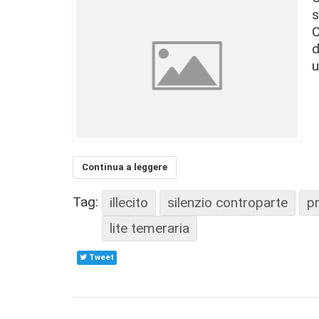
s
C
d
u
Continua a leggere
Tag:
illecito
silenzio controparte
p
lite temeraria
Tweet