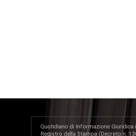
Quotidiano di Informazione Giuridica i
Registro della Stampa (Decreto n. 1