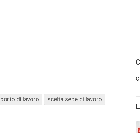
C
C
porto di lavoro
scelta sede di lavoro
L