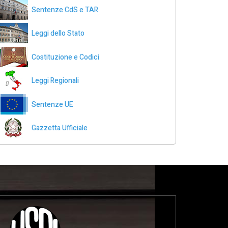
Sentenze CdS e TAR
Leggi dello Stato
Costituzione e Codici
Leggi Regionali
Sentenze UE
Gazzetta Ufficiale