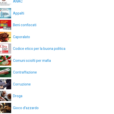
ANAC
Appalti
Beni confiscati
Caporalato
Codice etico per la buona politica
Comuni sciolti per mafia
Contraffazione
Corruzione
Droga
Gioco d'azzardo