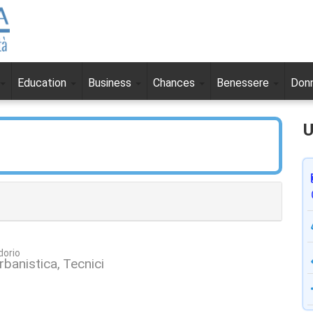
Education
Business
Chances
Benessere
Don
U
dorio
Urbanistica
Tecnici