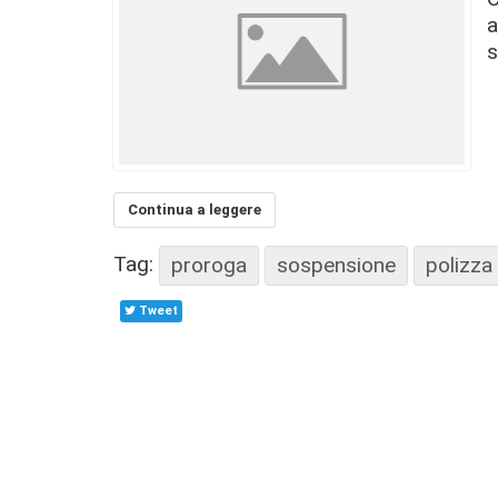
a
s
Continua a leggere
Tag:
proroga
sospensione
polizza
Tweet