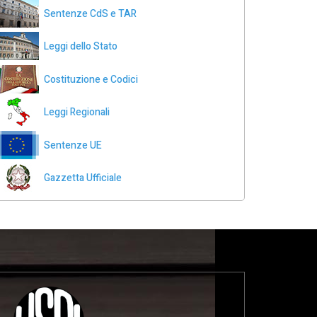
Sentenze CdS e TAR
Leggi dello Stato
Costituzione e Codici
Leggi Regionali
Sentenze UE
Gazzetta Ufficiale