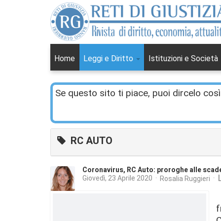
Home
Leggi e Diritto
Istituzioni e Società
Se questo sito ti piace, puoi dircelo così
RC AUTO
Coronavirus, RC Auto: proroghe alle scad
Giovedì, 23 Aprile 2020
Rosalia Ruggieri
T
f
C