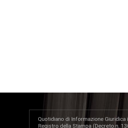
Quotidiano di Informazione Giuridica i
Registro della Stampa (Decreto n. 1