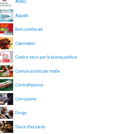
ANAC
Appalti
Beni confiscati
Caporalato
Codice etico per la buona politica
Comuni sciolti per mafia
Contraffazione
Corruzione
Droga
Gioco d'azzardo