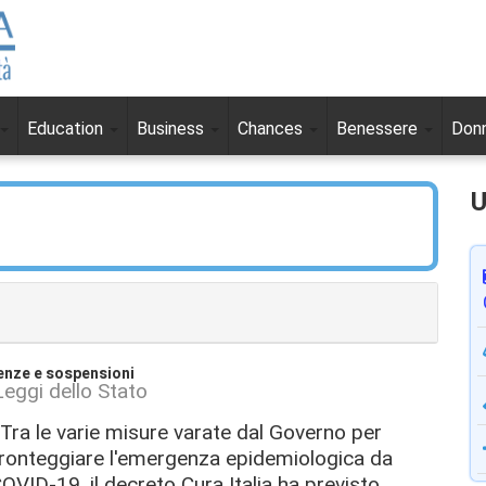
Education
Business
Chances
Benessere
Don
U
enze e sospensioni
Leggi dello Stato
ra le varie misure varate dal Governo per
ronteggiare l'emergenza epidemiologica da
OVID-19, il decreto Cura Italia ha previsto,