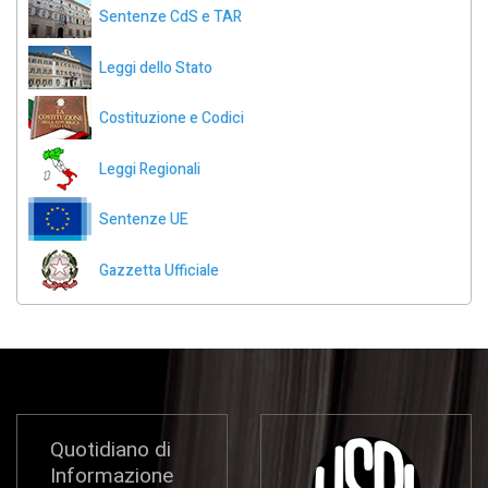
Sentenze CdS e TAR
Leggi dello Stato
Costituzione e Codici
Leggi Regionali
Sentenze UE
Gazzetta Ufficiale
Quotidiano di
Informazione