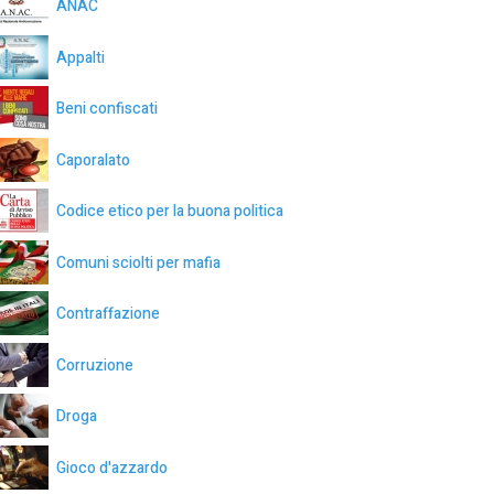
ANAC
Appalti
Beni confiscati
Caporalato
Codice etico per la buona politica
Comuni sciolti per mafia
Contraffazione
Corruzione
Droga
Gioco d'azzardo