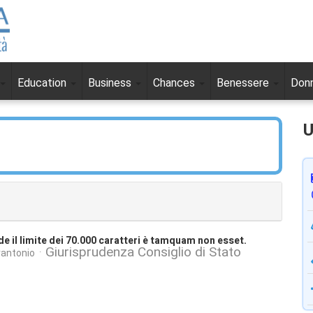
Education
Business
Chances
Benessere
Don
U
de il limite dei 70.000 caratteri è tamquam non esset.
Giurisprudenza Consiglio di Stato
rantonio