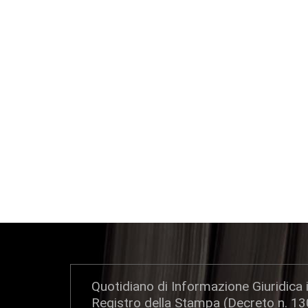
Quotidiano di Informazione Giuridica i
Registro della Stampa (Decreto n. 1