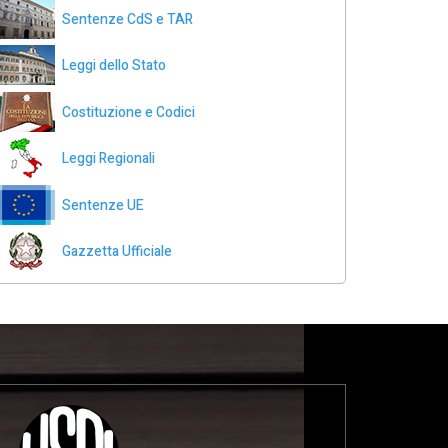
Sentenze CdS e TAR
Leggi dello Stato
Costituzione e Codici
Leggi Regionali
Sentenze UE
Gazzetta Ufficiale