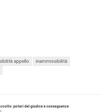
bilità appello
inammissibilità
 accolto: poteri del giudice e conseguenze
io