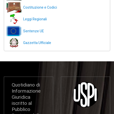
Costituzione e Codici
Leggi Regionali
Sentenze UE
Gazzetta Ufficiale
Quotidiano di
Informazione
Giuridica
iscritto al
Pubblico