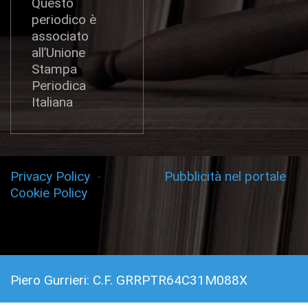
Questo
periodico è
associato
all’Unione
Stampa
Periodica
Italiana
Privacy Policy
-
Pubblicità nel portale
Cookie Policy
Piero Gurrieri: C.F. GRRPTR64C31M088X