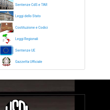
Sentenze CdS e TAR
Leggi dello Stato
Costituzione e Codici
Leggi Regionali
Sentenze UE
Gazzetta Ufficiale