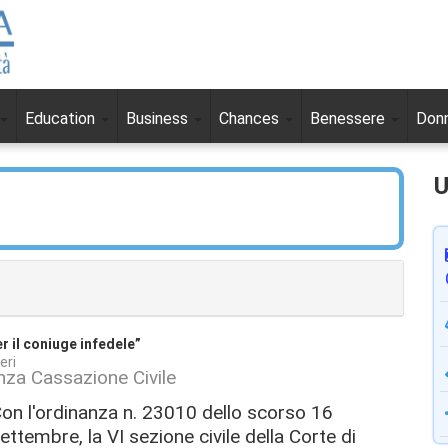
Education
Business
Chances
Benessere
Don
U
r il coniuge infedele”
eri
nza Cassazione Civile
on l'ordinanza n. 23010 dello scorso 16
ettembre, la VI sezione civile della Corte di