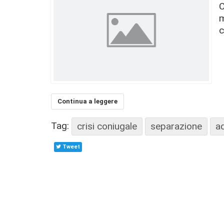
C
m
c
Continua a leggere
Tag:
crisi coniugale
separazione
ad
Tweet