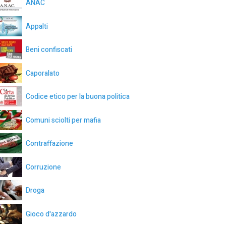
ANAC
Appalti
Beni confiscati
Caporalato
Codice etico per la buona politica
Comuni sciolti per mafia
Contraffazione
Corruzione
Droga
Gioco d'azzardo