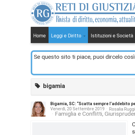
Home
Leggi e Diritto
Istituzioni e Società
Se questo sito ti piace, puoi dircelo così
bigamia
Bigamia, SC: “Scatta sempre l’addebito pe
Venerdì, 20 Settembre 2019
Rosalia Ruggi
Famiglia e Conflitti
Giurisprude
C
s