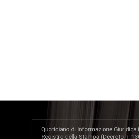
Quotidiano di Informazione Giuridica i
Registro della Stampa (Decreto n. 1