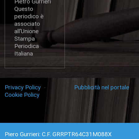
Pietro Gurrieri
Questo
periodico è
associato
all’Unione
Stampa
Periodica
Italiana
Privacy Policy
-
Pubblicità nel portale
Cookie Policy
Piero Gurrieri: C.F. GRRPTR64C31M088X