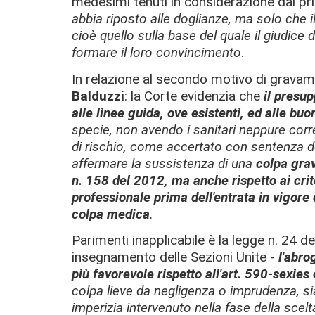
medesimi tenuti in considerazione dal p
abbia riposto alle doglianze, ma solo che i
cioè quello sulla base del quale il giudice
formare il loro convincimento
.
In relazione al secondo motivo di grava
Balduzzi
: la Corte evidenzia che
il presu
alle linee guida, ove esistenti, ed alle bu
specie, non avendo i sanitari neppure corr
di rischio, come accertato con sentenza d
affermare la sussistenza di una
colpa grav
n. 158 del 2012, ma anche rispetto ai crit
professionale prima dell'entrata in vigore 
colpa medica
.
Parimenti inapplicabile è la legge n. 24 
insegnamento delle Sezioni Unite -
l'abro
più favorevole rispetto all'art. 590-sexies 
colpa lieve da negligenza o imprudenza, si
imperizia intervenuto nella fase della scel