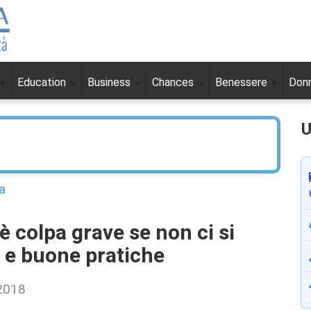
Education
Business
Chances
Benessere
Don
U
a
è colpa grave se non ci si
a e buone pratiche
 2018