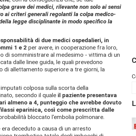
olpa grave dei medici, rilevante non solo ai sensi
o ai criteri generali regolanti la colpa medico-
della legge disciplinante in modo specifico la
sponsabilità di due medici ospedalieri, in
commi 1 e 2
per avere, in cooperazione fra loro,
 di somministrare al medesimo - vittima di un
C
icata dalle linee guida, le quali prevedono
di allettamento superiore a tre giorni, la
C
 imputati colposa sulla scorta della
minato, secondo il quale
il paziente presentava
L
pari almeno a 4, punteggio che avrebbe dovuto
ilassi eparinica, così come prescritta dalle
probabilità bloccato l'embolia polmonare.
e era deceduto a causa di un arresto
sione trombotica totale degli imbocchi di