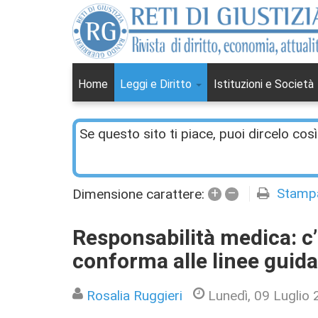
Home
Leggi e Diritto
Istituzioni e Società
Se questo sito ti piace, puoi dircelo così
+
–
Stamp
Dimensione carattere:
Responsabilità medica: c’
conforma alle linee guid
Rosalia Ruggieri
Lunedì, 09 Luglio