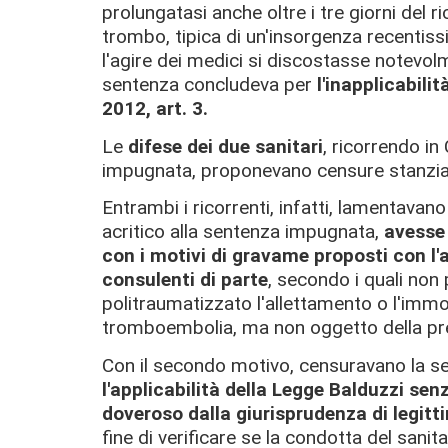
prolungatasi anche oltre i tre giorni del r
trombo, tipica di un'insorgenza recentis
l'agire dei medici si discostasse notevolm
sentenza concludeva per
l'inapplicabilit
2012, art. 3.
Le
difese dei due sanitari
, ricorrendo i
impugnata, proponevano censure stanzial
Entrambi i ricorrenti, infatti, lamentavan
acritico alla sentenza impugnata,
avesse
con i motivi di gravame proposti con l'
consulenti di parte
, secondo i quali non
politraumatizzato l'allettamento o l'immo
tromboembolia, ma non oggetto della pres
Con il secondo motivo, censuravano la sen
l'applicabilità della Legge Balduzzi se
doveroso dalla giurisprudenza di legitt
fine di verificare se la condotta del sanit