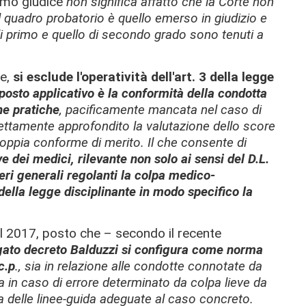
rimo giudice
non significa affatto che la Corte non
l quadro probatorio è quello emerso in giudizio e
 di primo e quello di secondo grado sono tenuti a
me,
si esclude l'operatività dell'art. 3 della legge
pposto applicativo è la conformità della condotta
one pratiche
, pacificamente mancata nel caso di
ettamente approfondito la valutazione dello score
oppia conforme di merito. Il che consente di
e dei medici, rilevante non solo ai sensi del D.L.
eri generali regolanti la colpa medico-
della legge disciplinante in modo specifico la
del 2017, posto che – secondo il recente
gato decreto Balduzzi si configura come norma
c.p
., sia in relazione alle condotte connotate da
a in caso di errore determinato da colpa lieve da
ta delle linee-guida adeguate al caso concreto.