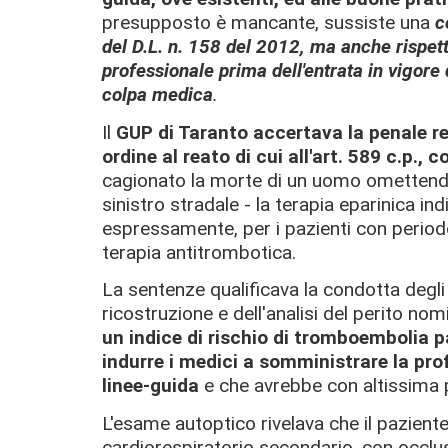
presupposto è mancante, sussiste una
c
del D.L. n. 158 del 2012, ma anche rispett
professionale prima dell'entrata in vigore 
colpa medica
.
Il
GUP di Taranto accertava la penale re
ordine al reato di cui all'art. 589 c.p., 
cagionato la morte di un uomo omettendo
sinistro stradale - la terapia eparinica ind
espressamente, per i pazienti con periodo 
terapia antitrombotica.
La sentenze qualificava la condotta degli
ricostruzione e dell'analisi del perito no
un indice di rischio di tromboembolia 
indurre i medici a somministrare la prof
linee-guida
e che avrebbe con altissima 
L'esame autoptico rivelava che il pazient
cardiorespiratorio secondario, con occlu