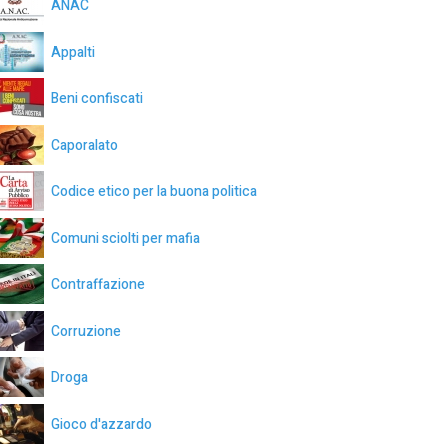
ANAC
Appalti
Beni confiscati
Caporalato
Codice etico per la buona politica
Comuni sciolti per mafia
Contraffazione
Corruzione
Droga
Gioco d'azzardo