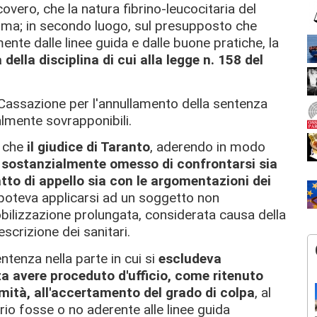
icovero, che la natura fibrino-leucocitaria del
sima; in secondo luogo, sul presupposto che
ente dalle linee guida e dalle buone pratiche, la
à della disciplina di cui alla legge n. 158 del
n Cassazione per l'annullamento della sentenza
mente sovrapponibili.
o che
il giudice di Taranto
, aderendo in modo
 sostanzialmente omesso di confrontarsi sia
atto di appello sia con le argomentazioni dei
 poteva applicarsi ad un soggetto non
bilizzazione prolungata, considerata causa della
crizione dei sanitari.
tenza nella parte in cui si
escludeva
nza avere proceduto d'ufficio, come ritenuto
imità, all'accertamento del grado di colpa
, al
ario fosse o no aderente alle linee guida