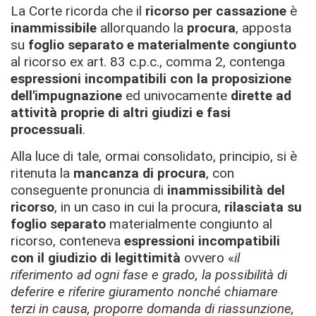
La Corte ricorda che il
ricorso per cassazione
è
inammissibile
allorquando la
procura
, apposta
su
foglio separato e materialmente congiunto
al ricorso ex art. 83 c.p.c., comma 2, contenga
espressioni incompatibili con la proposizione
dell'impugnazione
ed univocamente
dirette ad
attività proprie di altri giudizi e fasi
processuali
.
Alla luce di tale, ormai consolidato, principio, si è
ritenuta la
mancanza di procura
, con
conseguente pronuncia di
inammissibilità del
ricorso
, in un caso in cui la procura,
rilasciata su
foglio separato
materialmente congiunto al
ricorso, conteneva
espressioni incompatibili
con il giudizio di legittimità
ovvero «
il
riferimento ad ogni fase e grado, la possibilità di
deferire e riferire giuramento nonché chiamare
terzi in causa, proporre domanda di riassunzione,