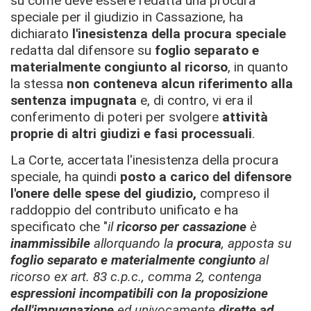
su come deve essere redatta una procura
speciale per il giudizio in Cassazione, ha
dichiarato
l'inesistenza della procura speciale
redatta dal difensore su
foglio separato e
materialmente congiunto al ricorso
, in quanto
la stessa
non conteneva alcun riferimento alla
sentenza impugnata
e, di contro, vi era il
conferimento di poteri per svolgere
attività
proprie di altri giudizi e fasi processuali
.
La Corte, accertata l'inesistenza della procura
speciale, ha quindi
posto a carico del difensore
l'onere delle spese del giudizio,
compreso il
raddoppio del contributo unificato e ha
specificato che "
il
ricorso per cassazione
è
inammissibile
allorquando la
procura
, apposta su
foglio separato e materialmente congiunto
al
ricorso ex art. 83 c.p.c., comma 2, contenga
espressioni incompatibili con la proposizione
dell'impugnazione
ed univocamente
dirette ad