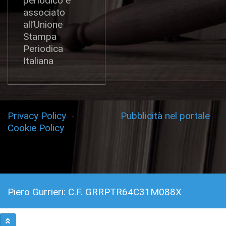
periodico è
associato
all’Unione
Stampa
Periodica
Italiana
Privacy Policy
-
Pubblicità nel portale
Cookie Policy
Piero Gurrieri: C.F. GRRPTR64C31M088X