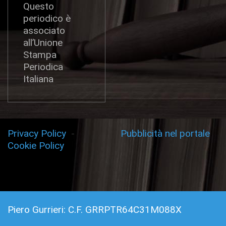
Questo
periodico è
associato
all’Unione
Stampa
Periodica
Italiana
Privacy Policy
-
Pubblicità nel portale
Cookie Policy
Piero Gurrieri: C.F. GRRPTR64C31M088X