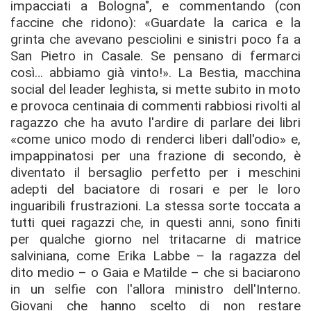
impacciati a Bologna", e commentando (con
faccine che ridono): «Guardate la carica e la
grinta che avevano pesciolini e sinistri poco fa a
San Pietro in Casale. Se pensano di fermarci
così… abbiamo già vinto!». La Bestia, macchina
social del leader leghista, si mette subito in moto
e provoca centinaia di commenti rabbiosi rivolti al
ragazzo che ha avuto l'ardire di parlare dei libri
«come unico modo di renderci liberi dall'odio» e,
impappinatosi per una frazione di secondo, è
diventato il bersaglio perfetto per i meschini
adepti del baciatore di rosari e per le loro
inguaribili frustrazioni. La stessa sorte toccata a
tutti quei ragazzi che, in questi anni, sono finiti
per qualche giorno nel tritacarne di matrice
salviniana, come Erika Labbe – la ragazza del
dito medio – o Gaia e Matilde – che si baciarono
in un selfie con l'allora ministro dell'Interno.
Giovani che hanno scelto di non restare