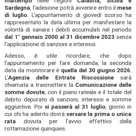
maltempo
nelle regioni
Calabria, Sicilia e
Sardegna
, l'adesione potrà avvenire entro il
mese
di luglio
. L'appuntamento di giovedì scorso ha
rappresentato la data ultima per manifestare la
volontà di sanare i debiti accumulati nel periodo
dal 1° gennaio 2000 al 31 dicembre 2023
senza
l'applicazione di sanzioni e interessi.
Adesso, è utile ricordare, che dopo
l'appuntamento per fare domanda, la seconda
data da monitorare è
quella del 30 giugno 2026
.
L'
Agenzia delle Entrate Riscossione
sarà
chiamata a trasmettere la
Comunicazione delle
somme dovute
, con il piano rateale e il totale del
debito depurato di sanzioni, interessi e somme
aggiuntive. Poi
si passerà al 31 luglio
, giorno in
cui chi ha aderito dovrà
versare la prima o unica
rata
dovuta per l'avvio effettivo della
rottamazione quinquies.