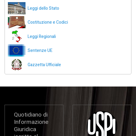
Leggi dello Stato
Costituzione e Codici
Leggi Regionali
Sentenze UE
Gazzetta Ufficiale
Quotidiano di
Informazione
Giuridica