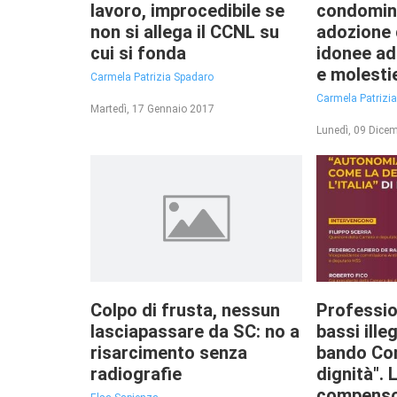
lavoro, improcedibile se
condomin
non si allega il CCNL su
adozione 
cui si fonda
idonee ad 
e molestie
Carmela Patrizia Spadaro
Carmela Patrizi
Martedì, 17 Gennaio 2017
Lunedì, 09 Dice
Colpo di frusta, nessun
Professio
lasciapassare da SC: no a
bassi ille
risarcimento senza
bando Co
radiografie
dignità".
compenso 