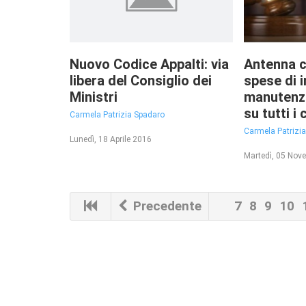
Nuovo Codice Appalti: via
Antenna c
libera del Consiglio dei
spese di i
Ministri
manutenz
su tutti i
Carmela Patrizia Spadaro
Carmela Patrizi
Lunedì, 18 Aprile 2016
Martedì, 05 Nov
Precedente
7
8
9
10