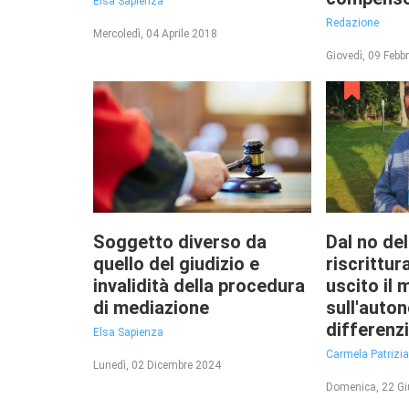
Elsa Sapienza
Redazione
Mercoledì, 04 Aprile 2018
Giovedì, 09 Febb
Soggetto diverso da
Dal no del
quello del giudizio e
riscrittur
invalidità della procedura
uscito il 
di mediazione
sull'auto
differenz
Elsa Sapienza
Carmela Patrizi
Lunedì, 02 Dicembre 2024
Domenica, 22 G