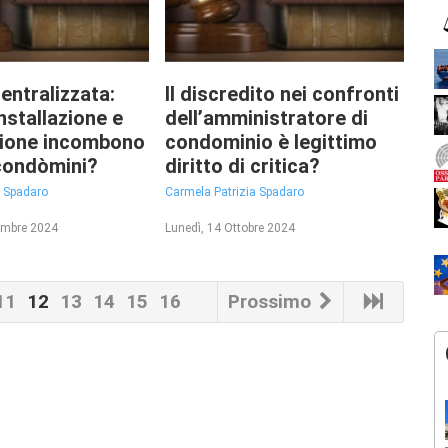
entralizzata:
Il discredito nei confronti
nstallazione e
dell’amministratore di
ione incombono
condominio è legittimo
 condòmini?
diritto di critica?
a Spadaro
Carmela Patrizia Spadaro
embre 2024
Lunedì, 14 Ottobre 2024
11
12
13
14
15
16
Prossimo