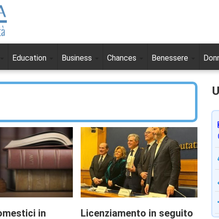
Education
Business
Chances
Benessere
Don
U
omestici in
Licenziamento in seguito