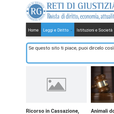
Home
Leggi e Diritto
Istituzioni e Società
Se questo sito ti piace, puoi dircelo così
Ricorso in Cassazione,
Animali d