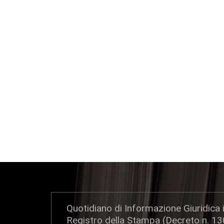
Quotidiano di Informazione Giuridica i
Registro della Stampa (Decreto n. 1