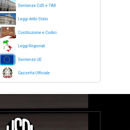
Sentenze CdS e TAR
Leggi dello Stato
Costituzione e Codici
Leggi Regionali
Sentenze UE
Gazzetta Ufficiale