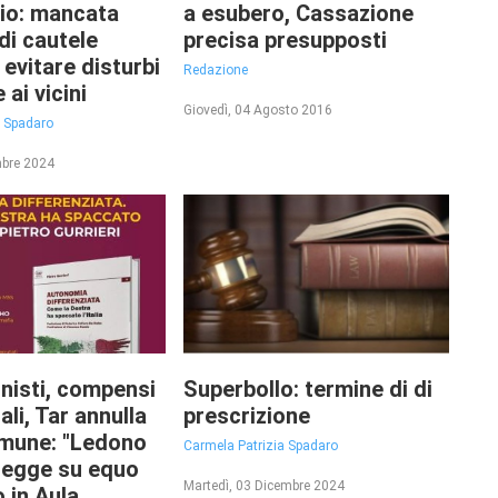
io: mancata
a esubero, Cassazione
di cautele
precisa presupposti
evitare disturbi
Redazione
 ai vicini
Giovedì, 04 Agosto 2016
a Spadaro
mbre 2024
nisti, compensi
Superbollo: termine di di
gali, Tar annulla
prescrizione
mune: "Ledono
Carmela Patrizia Spadaro
 Legge su equo
Martedì, 03 Dicembre 2024
in Aula.