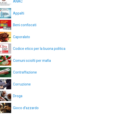
ANAC
Appalti
Beni confiscati
Caporalato
Codice etico per la buona politica
Comuni sciolti per mafia
Contraffazione
Corruzione
Droga
Gioco d'azzardo