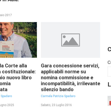
raio 2017
C
C
la Corte alla
Gara concessione servizi,
a costituzionale:
applicabili norme su
mio nuovo libro
nomina commissione e
L
nomia
incompatibilità, irrilevante
iata
silenzio bando
a Spadaro
Carmela Patrizia Spadaro
iugno 2025
Sabato, 23 Luglio 2016