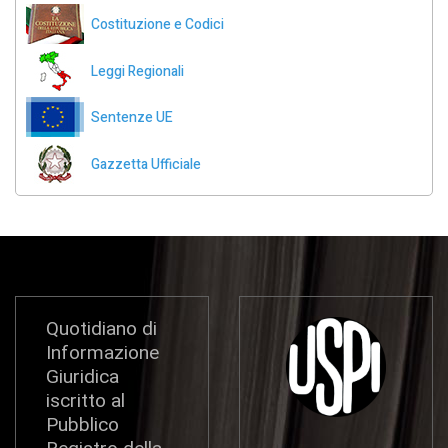
Costituzione e Codici
Leggi Regionali
Sentenze UE
Gazzetta Ufficiale
Quotidiano di
Informazione
Giuridica
iscritto al
Pubblico