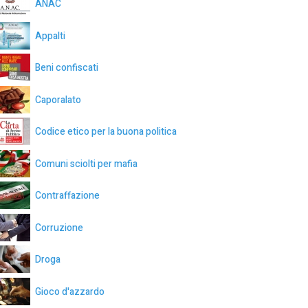
ANAC
Appalti
Beni confiscati
Caporalato
Codice etico per la buona politica
Comuni sciolti per mafia
Contraffazione
Corruzione
Droga
Gioco d'azzardo