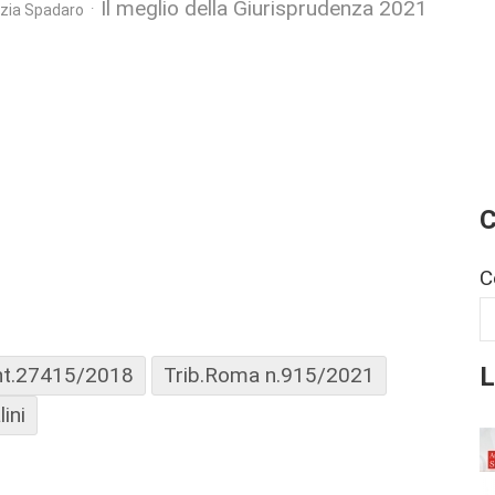
Il meglio della Giurisprudenza 2021
izia Spadaro
C
C
L
nt.27415/2018
Trib.Roma n.915/2021
ini