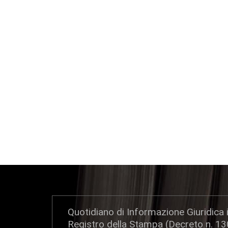
Quotidiano di Informazione Giuridica i
Registro della Stampa (Decreto n. 1