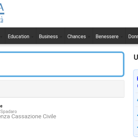
Education
Business
Chances
Benessere
Don
U
se
a Spadaro
enza Cassazione Civile