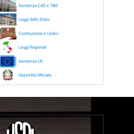
Sentenze CdS e TAR
Leggi dello Stato
Costituzione e Codici
Leggi Regionali
Sentenze UE
Gazzetta Ufficiale