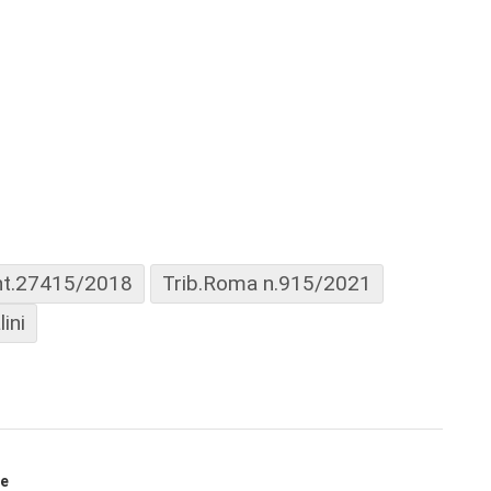
nt.27415/2018
Trib.Roma n.915/2021
ini
se