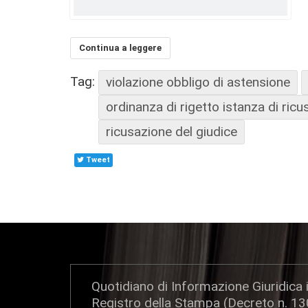
Continua a leggere
Tag:
violazione obbligo di astensione
ordinanza di rigetto istanza di ric
ricusazione del giudice
Tweet
Quotidiano di Informazione Giuridica i
Registro della Stampa (Decreto n. 1