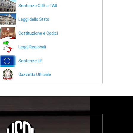
Sentenze CdS e TAR
Leggi dello Stato
Costituzione e Codici
Leggi Regionali
Sentenze UE
Gazzetta Ufficiale