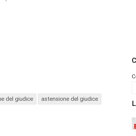
C
C
ne del giudice
astensione del giudice
L