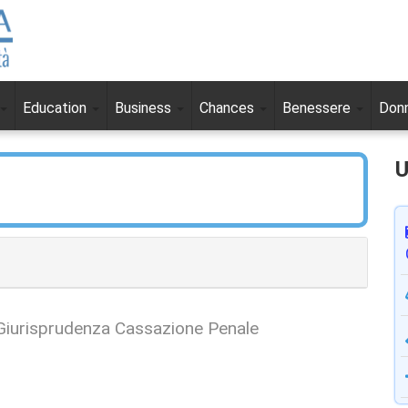
Education
Business
Chances
Benessere
Don
U
Giurisprudenza Cassazione Penale