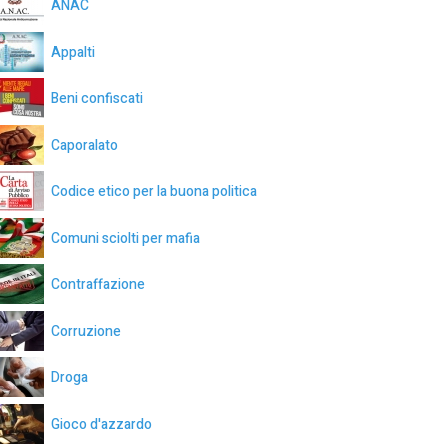
ANAC
Appalti
Beni confiscati
Caporalato
Codice etico per la buona politica
Comuni sciolti per mafia
Contraffazione
Corruzione
Droga
Gioco d'azzardo