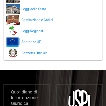
Leggi dello Stato
Costituzione e Codici
Leggi Regionali
Sentenze UE
Gazzetta Ufficiale
Quotidiano di
Informazione
Giuridica