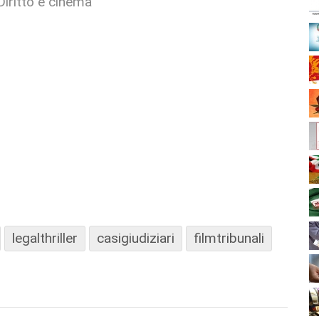
Diritto e cinema
legalthriller
casigiudiziari
filmtribunali