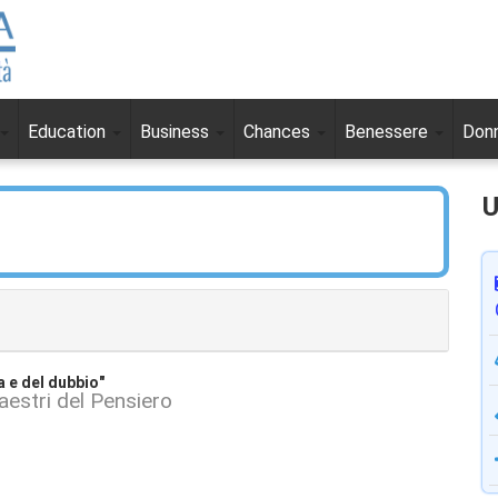
Education
Business
Chances
Benessere
Don
U
a e del dubbio"
aestri del Pensiero