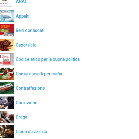
ANAC
Appalti
Beni confiscati
Caporalato
Codice etico per la buona politica
Comuni sciolti per mafia
Contraffazione
Corruzione
Droga
Gioco d'azzardo