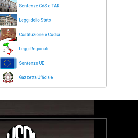
Sentenze CdS e TAR
Leggi dello Stato
Costituzione e Codici
Leggi Regionali
Sentenze UE
Gazzetta Ufficiale