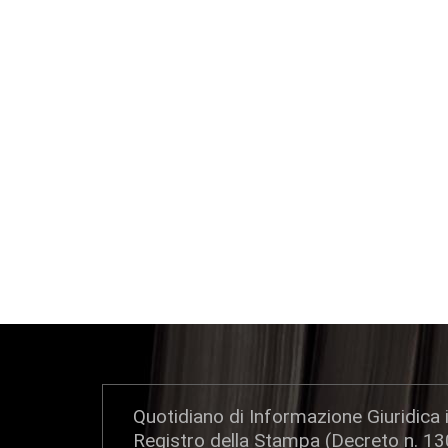
Quotidiano di Informazione Giuridica i
Registro della Stampa (Decreto n. 1