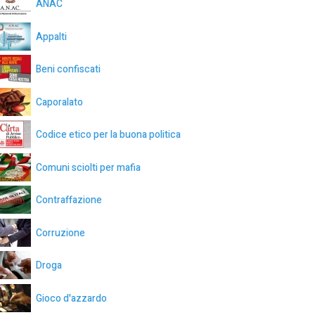
ANAC
Appalti
Beni confiscati
Caporalato
Codice etico per la buona politica
Comuni sciolti per mafia
Contraffazione
Corruzione
Droga
Gioco d'azzardo