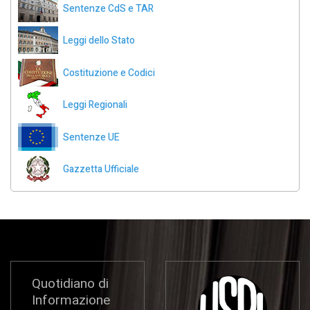
Sentenze CdS e TAR
Leggi dello Stato
Costituzione e Codici
Leggi Regionali
Sentenze UE
Gazzetta Ufficiale
Quotidiano di
Informazione