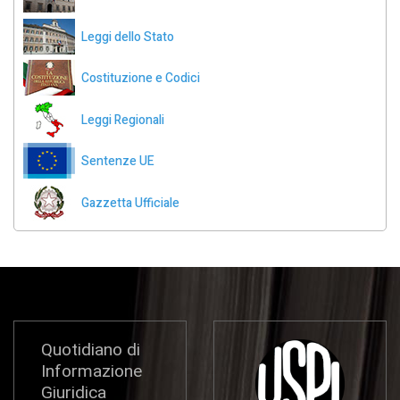
Leggi dello Stato
Costituzione e Codici
Leggi Regionali
Sentenze UE
Gazzetta Ufficiale
Quotidiano di
Informazione
Giuridica