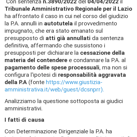
Con sentenza
n.
3890/2022
del
04/04/2022
il
Tribunale Amministrativo Regionale per il Lazio
ha affrontato il caso in cui nel corso del giudizio
la P.A. annulli in
autotutela
il provvedimento
impugnato, che era stato emanato sul
presupposto di
atti già annullati
da sentenza
definitiva, affermando che sussistono i
presupposti per dichiarare la
cessazione della
materia del contendere
e condannare la P.A. al
pagamento delle spese processuali
, ma non si
configura l'ipotesi di
responsabilità aggravata
della P.A
(fonte
https://www.giustizia-
amministrativa.it/web/guest/dcsnprr).
Analizziamo la questione sottoposta ai giudici
amministrativi.
I fatti di causa
Con Determinazione Dirigenziale la P.A. ha