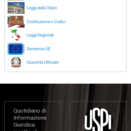
Leggi dello Stato
Costituzione e Codici
Leggi Regionali
Sentenze UE
Gazzetta Ufficiale
Quotidiano di
Informazione
Giuridica