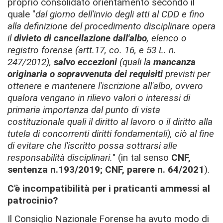
proprio consolidato orientamento secondo il
quale "
dal giorno dell'invio degli atti al CDD e fino
alla definizione del procedimento disciplinare opera
il
divieto di cancellazione dall'albo
, elenco o
registro forense (artt.17, co. 16, e 53 L. n.
247/2012),
salvo eccezioni
(quali la
mancanza
originaria o sopravvenuta dei requisiti
previsti per
ottenere e mantenere l'iscrizione all'albo, ovvero
qualora vengano in rilievo valori o interessi di
primaria importanza dal punto di vista
costituzionale quali il diritto al lavoro o il diritto alla
tutela di concorrenti diritti fondamentali), ciò al fine
di evitare che l'iscritto possa sottrarsi alle
responsabilità disciplinari.
" (in tal senso
CNF,
sentenza n.193/2019; CNF, parere n. 64/2021
).
C'è incompatibilità per i praticanti ammessi al
patrocinio?
Il Consiglio Nazionale Forense ha avuto modo di