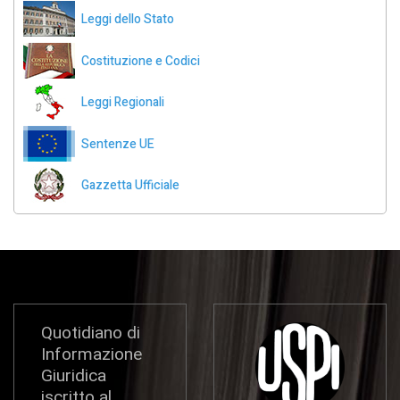
Leggi dello Stato
Costituzione e Codici
Leggi Regionali
Sentenze UE
Gazzetta Ufficiale
Quotidiano di
Informazione
Giuridica
iscritto al