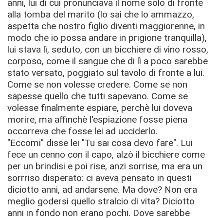
anni, lui di cui pronunciava il nome solo di fronte
alla tomba del marito (lo sai che lo ammazzo,
aspetta che nostro figlio diventi maggiorenne, in
modo che io possa andare in prigione tranquilla),
lui stava lì, seduto, con un bicchiere di vino rosso,
corposo, come il sangue che di lì a poco sarebbe
stato versato, poggiato sul tavolo di fronte a lui.
Come se non volesse credere. Come se non
sapesse quello che tutti sapevano. Come se
volesse finalmente espiare, perchè lui doveva
morire, ma affinchè l'espiazione fosse piena
occorreva che fosse lei ad ucciderlo.
"Eccomi" disse lei "Tu sai cosa devo fare". Lui
fece un cenno con il capo, alzò il bicchiere come
per un brindisi e poi rise, anzi sorrise, ma era un
sorrriso disperato: ci aveva pensato in questi
diciotto anni, ad andarsene. Ma dove? Non era
meglio godersi quello stralcio di vita? Diciotto
anni in fondo non erano pochi. Dove sarebbe