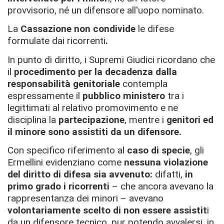
provvisorio, né un difensore all'uopo nominato.
La
Cassazione non condivide
le difese
formulate dai ricorrenti
.
In punto di diritto, i Supremi Giudici ricordano che
il
procedimento per la decadenza dalla
responsabilità genitoriale
contempla
espressamente il
pubblico ministero
tra i
legittimati al relativo promovimento e ne
disciplina la
partecipazione
, mentre i
genitori ed
il minore sono assistiti da un difensore.
Con specifico riferimento al
caso di specie
, gli
Ermellini evidenziano come
nessuna violazione
del diritto di difesa sia avvenuto:
difatti,
in
primo grado i ricorrenti
– che ancora avevano la
rappresentanza dei minori – avevano
volontariamente scelto di non essere assistit
i
da un difensore tecnico, pur potendo avvalersi, in