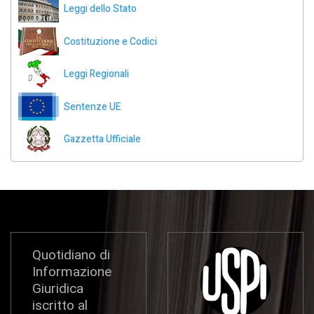
Leggi dello Stato
Costituzione e Codici
Leggi Regionali
Sentenze UE
Gazzetta Ufficiale
Quotidiano di
Informazione
Giuridica
iscritto al