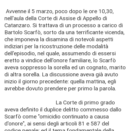
Avvenne il 5 marzo, poco dopo le ore 10,30,
nell'aula della Corte di Assise di Appello di
Catanzaro.
Si trattava di un processo a carico di
Bartolo Scarfò, sorto da una terriﬁcante vicenda,
che imponeva la disamina di notevoli aspetti
indiziari per la ricostruzione delle modalità
dell'episodio, nel quale, assumendo di essersi
eretto a vindice dell'onore familiare, lo Scarfò
aveva soppresso la sorella ed un cognato, marito
di altra sorella. La discussione aveva già avuto
inizio il giorno precedente: quella mattina, egli
avrebbe dovuto prendere per primo la parola.
La Corte di primo grado
aveva deﬁnito il duplice delitto commesso dallo
Scarfò come "omicidio continuato a causa
d'onore", ai sensi degli articoli 81 e 587 del
codice penale; ed il tema fondamentale della