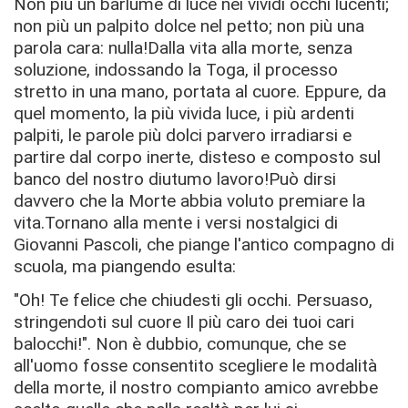
Non più un barlume di luce nei vividi occhi lucenti;
non più un palpito dolce nel petto; non più una
parola cara: nulla!Dalla vita alla morte, senza
soluzione, indossando la Toga, il processo
stretto in una mano, portata al cuore. Eppure, da
quel momento, la più vivida luce, i più ardenti
palpiti, le parole più dolci parvero irradiarsi e
partire dal corpo inerte, disteso e composto sul
banco del nostro diutumo lavoro!Può dirsi
davvero che la Morte abbia voluto premiare la
vita.Tornano alla mente i versi nostalgici di
Giovanni Pascoli, che piange l'antico compagno di
scuola, ma piangendo esulta:
"Oh! Te felice che chiudesti gli occhi. Persuaso,
stringendoti sul cuore Il più caro dei tuoi cari
balocchi!". Non è dubbio, comunque, che se
all'uomo fosse consentito scegliere le modalità
della morte, il nostro compianto amico avrebbe