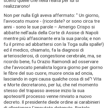
scelto quelle che nella realtà per lui si
realizzarono!
Non per nulla Egli aveva affermato: " Un giorno,
l'avvocato muore - (ricordate? or sono circa tre
anni - sono le sue parole – Amerigo Crispo si
abbatte nell'aula della Corte di Assise di Napoli
mentre più affascinante era la sua parola; e non
fu il primo ad abbattersi con la Toga sulla spalle!)
ed il medico, chiamato, fa la diagnosi di
arteriosclerosi, di congestione cerebrale, ma, se
ricordo bene, fu Orazio Raimondi ad osservare
che l'avvocato penalista logora giorno per giorno
le ﬁbre del suo cuore, muore oncia ad oncia,
lasciando in ogni causa qualche cosa di sé"! Vita
e Morte decretarono, per lui, che nel momento
stesso del trapasso avesse inizio la sua
apoteosi!Il processo venne rinviato a nuovo
decreto. Il presidente diede ordine ai carabinieri
di allontanare l`imputato detenuto. Bartolo