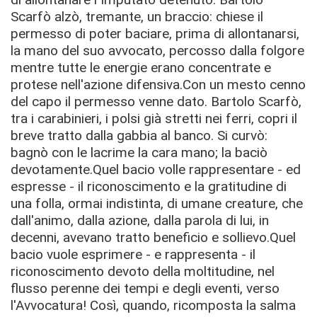
Scarfò alzò, tremante, un braccio: chiese il
permesso di poter baciare, prima di allontanarsi,
la mano del suo avvocato, percosso dalla folgore
mentre tutte le energie erano concentrate e
protese nell'azione difensiva.Con un mesto cenno
del capo il permesso venne dato. Bartolo Scarfò,
tra i carabinieri, i polsi già stretti nei ferri, copri il
breve tratto dalla gabbia al banco. Si curvò:
bagnò con le lacrime la cara mano; la baciò
devotamente.Quel bacio volle rappresentare - ed
espresse - il riconoscimento e la gratitudine di
una folla, ormai indistinta, di umane creature, che
dall'animo, dalla azione, dalla parola di lui, in
decenni, avevano tratto beneﬁcio e sollievo.Quel
bacio vuole esprimere - e rappresenta - il
riconoscimento devoto della moltitudine, nel
flusso perenne dei tempi e degli eventi, verso
l'Avvocatura! Così, quando, ricomposta la salma