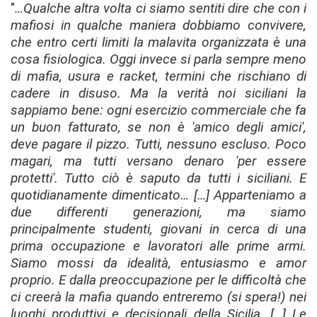
"
…Qualche altra volta ci siamo sentiti dire che con i
mafiosi in qualche maniera dobbiamo convivere,
che entro certi limiti la malavita organizzata è una
cosa fisiologica. Oggi invece si parla sempre meno
di mafia, usura e racket, termini che rischiano di
cadere in disuso. Ma la verità noi siciliani la
sappiamo bene: ogni esercizio commerciale che fa
un buon fatturato, se non è 'amico degli amici',
deve pagare il pizzo. Tutti, nessuno escluso. Poco
magari, ma tutti versano denaro 'per essere
protetti'. Tutto ciò è saputo da tutti i siciliani. E
quotidianamente dimenticato… […] Apparteniamo a
due differenti generazioni, ma siamo
principalmente studenti, giovani in cerca di una
prima occupazione e lavoratori alle prime armi.
Siamo mossi da idealità, entusiasmo e amor
proprio. E dalla preoccupazione per le difficoltà che
ci creerà la mafia quando entreremo (si spera!) nei
luoghi produttivi e decisionali della Sicilia. […] Le