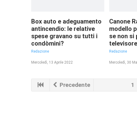
Box auto e adeguamento
Canone Ra
antincendio: le relative
modello p
spese gravano su tutti i
se non si
condòmini?
televisor
Redazione
Redazione
Mercoledì, 13 Aprile 2022
Mercoledì, 30 M
Precedente
1