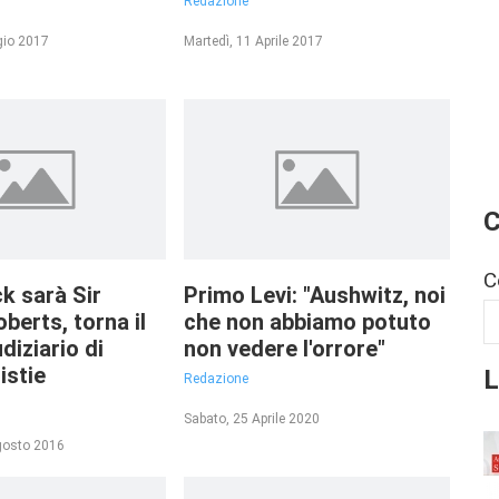
Redazione
gio 2017
Martedì, 11 Aprile 2017
C
C
ck sarà Sir
Primo Levi: "Aushwitz, noi
berts, torna il
che non abbiamo potuto
udiziario di
non vedere l'orrore"
L
istie
Redazione
Sabato, 25 Aprile 2020
gosto 2016