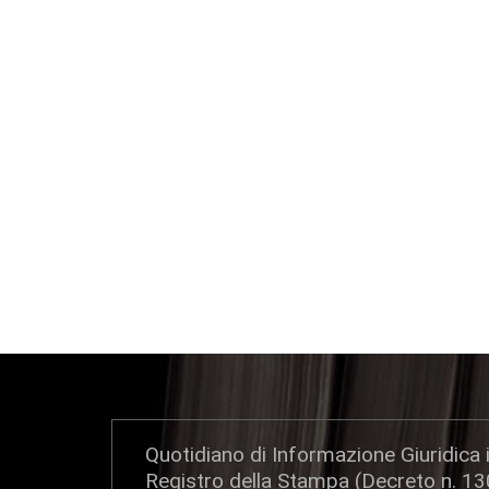
Quotidiano di Informazione Giuridica i
Registro della Stampa (Decreto n. 1