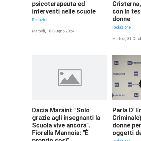
psicoterapeuta ed
Cristerna,
interventi nelle scuole
con in test
donne
Redazione
Redazione
Martedì, 18 Giugno 2024
Martedì, 31 Otto
Dacia Maraini: "Solo
Parla D´E
grazie agli insegnanti la
Criminale
Scuola vive ancora".
donne pe
Fiorella Mannoia: "È
oggetti d
proprio così"