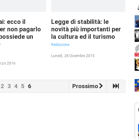
i: ecco il
Legge di stabilità: le
er non pagarlo
novità più importanti per
 possiede un
la cultura ed il turismo
e
Redazione
Lunedì, 28 Dicembre 2015
arzo 2016
2
3
4
5
6
Prossimo