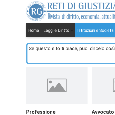
Home
Leggi e Diritto
Istituzioni e Società
Se questo sito ti piace, puoi dircelo così
Professione
Avvocato