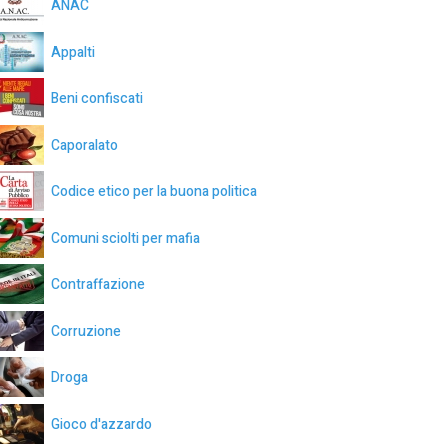
ANAC
Appalti
Beni confiscati
Caporalato
Codice etico per la buona politica
Comuni sciolti per mafia
Contraffazione
Corruzione
Droga
Gioco d'azzardo