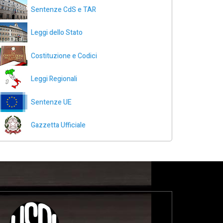
Sentenze CdS e TAR
Leggi dello Stato
Costituzione e Codici
Leggi Regionali
Sentenze UE
Gazzetta Ufficiale