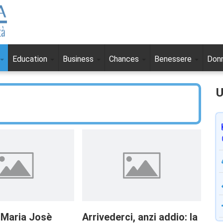
Education
Business
Chances
Benessere
Don
U
 Maria Josè
Arrivederci, anzi addio: la