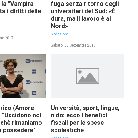
 la "Vampira"
fuga senza ritorno degli
a i diritti delle
universitari del Sud: «È
dura, ma il lavoro è al
Nord»
Redazione
bre 2017
Sabato, 30 Settembre 2017
rrico (Amore
Università, sport, lingue,
) "Uccidono noi
nido: ecco i benefici
rchè rimaniamo
fiscali per le spese
a possedere"
scolastiche