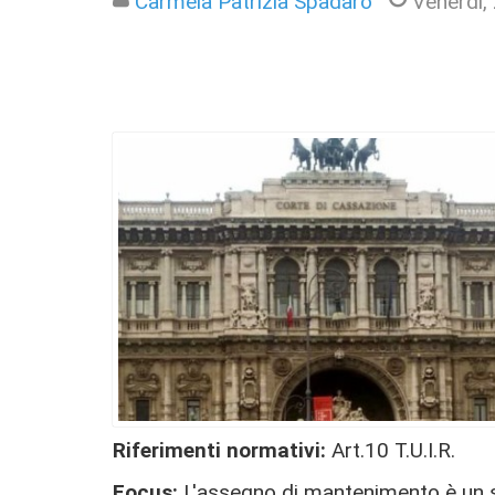
Carmela Patrizia Spadaro
Venerdì,
Riferimenti normativi:
Art.10 T.U.I.R.
Focus:
L'assegno di mantenimento è un 