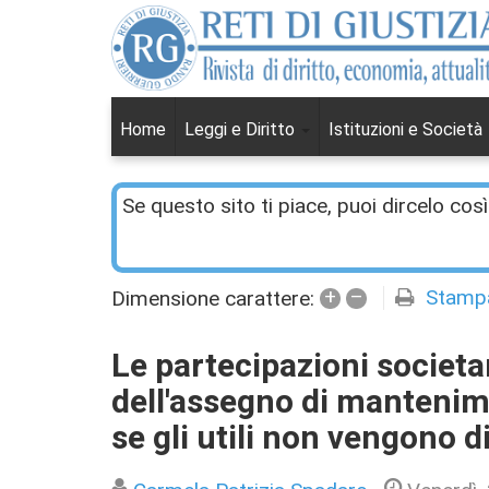
Home
Leggi e Diritto
Istituzioni e Società
Se questo sito ti piace, puoi dircelo così
+
–
Stamp
Dimensione carattere:
Le partecipazioni societa
dell'assegno di manteni
se gli utili non vengono di