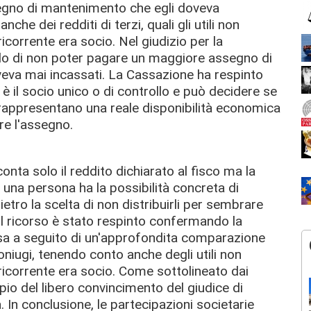
ssegno di mantenimento che egli doveva
he dei redditi di terzi, quali gli utili non
l ricorrente era socio. Nel giudizio per la
ndo di non poter pagare un maggiore assegno di
veva mai incassati. La Cassazione ha respinto
è il socio unico o di controllo e può decidere se
 rappresentano una reale disponibilità economica
re l'assegno.
onta solo il reddito dichiarato al fisco ma la
e una persona ha la possibilità concreta di
ietro la scelta di non distribuirli per sembrare
il ricorso è stato respinto confermando la
a a seguito di un'approfondita comparazione
niugi, tenendo conto anche degli utili non
 il ricorrente era socio. Come sottolineato dai
ncipio del libero convincimento del giudice di
à. In conclusione, le partecipazioni societarie