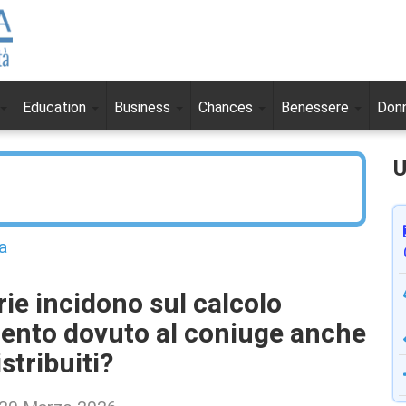
Education
Business
Chances
Benessere
Don
U
a
rie incidono sul calcolo
mento dovuto al coniuge anche
stribuiti?