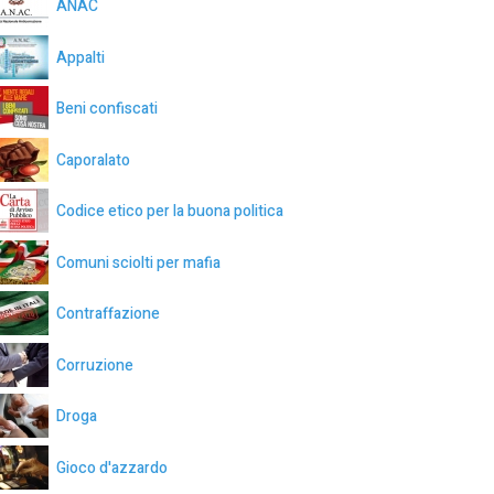
ANAC
Appalti
Beni confiscati
Caporalato
Codice etico per la buona politica
Comuni sciolti per mafia
Contraffazione
Corruzione
Droga
Gioco d'azzardo