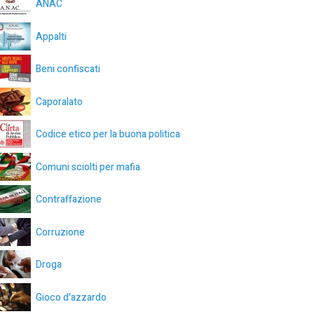
ANAC
Appalti
Beni confiscati
Caporalato
Codice etico per la buona politica
Comuni sciolti per mafia
Contraffazione
Corruzione
Droga
Gioco d'azzardo