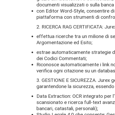
documenti visualizzati o sulla banca 
con Editor Word-Style, consentire di 
piattaforma con strumenti di confron
2. RICERCA RAG CERTIFICATA: Jure
effettua ricerche tra un milione di s
Argomentazione ed Esito;
estrae automaticamente strategie dif
dei Codici Commentati;
Riconosce automaticamente i link nor
verifica ogni citazione su un databas
3. GESTIONE E SICUREZZA. Jurex ges
garantendone la sicurezza, essendo 
Data Extraction: OCR integrato per 
scansionato e ricerca full-text avanzat
bancari, catastali, personali);
Studio Legale 4.0 che consente: Gesti