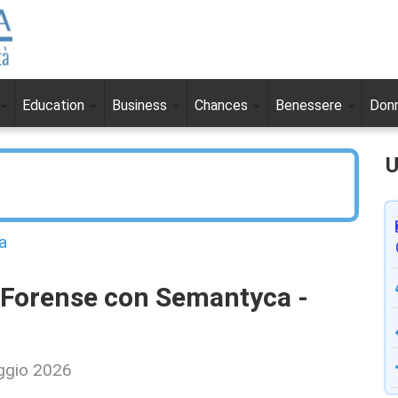
Education
Business
Chances
Benessere
Don
U
a
 Forense con Semantyca -
ggio 2026