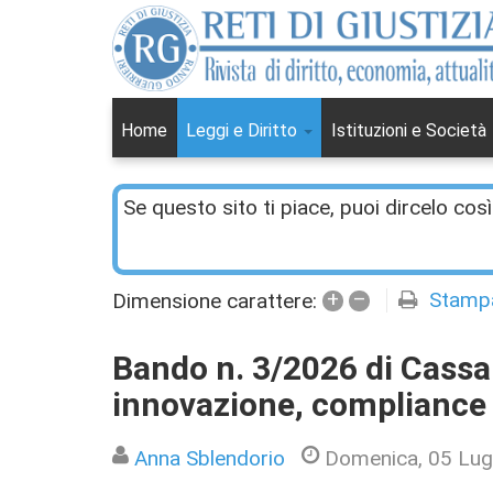
Home
Leggi e Diritto
Istituzioni e Società
Se questo sito ti piace, puoi dircelo così
+
–
Stamp
Dimensione carattere:
Bando n. 3/2026 di Cassa 
innovazione, compliance e
Anna Sblendorio
Domenica, 05 Lug