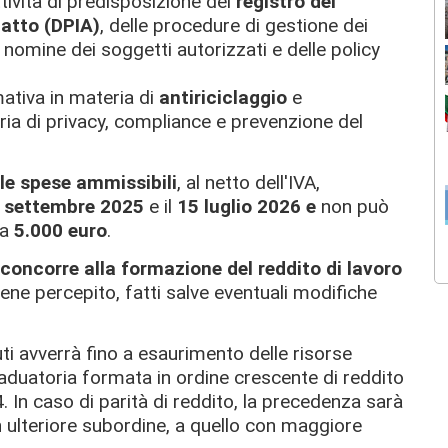
ttività di predisposizione del
registro dei
patto (DPIA)
, delle procedure di gestione dei
e nomine dei soggetti autorizzati e delle policy
ativa in materia di
antiriciclaggio
e
ia di privacy, compliance e prevenzione del
le spese ammissibili
, al netto dell'IVA,
 settembre 2025
e il
15 luglio 2026
e
non può
 a
5.000 euro
.
concorre alla formazione del reddito di lavoro
ene percepito, fatti salve eventuali modifiche
i avverrà fino a esaurimento delle risorse
aduatoria formata in ordine crescente di reddito
. In caso di parità di reddito, la precedenza sarà
in ulteriore subordine, a quello con maggiore