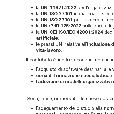
la
UNI 11871:2022
per l'organizzazio
la
UNI ISO 27001
in materia di sicur
la
UNI ISO 37001
per i sistemi di ge
la
UNI/PdR 125:2022
sulla parità di 
la
UNI CEI ISO/IEC 42001:2024
dedic
artificiale
,
le prassi UNI relative all'
inclusione d
vita-lavoro.
Il contributo è, inoltre, riconosciuto anch
l'acquisto di software destinati alla 
corsi di formazione specialistica
ri
l'adozione di modelli organizzativi
Sono, infine, rimborsabili le spese soste
l'adeguamento dello studio alla
norma