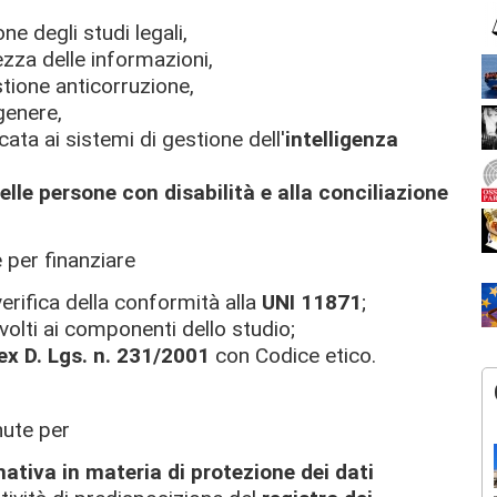
ne degli studi legali,
ezza delle informazioni,
stione anticorruzione,
genere,
ata ai sistemi di gestione dell'
intelligenza
elle persone con disabilità e alla conciliazione
e per finanziare
verifica della conformità alla
UNI 11871
;
volti ai componenti dello studio;
 ex D. Lgs. n. 231/2001
con Codice etico.
nute per
tiva in materia di protezione dei dati