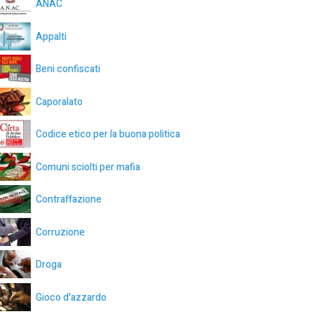
ANAC
Appalti
Beni confiscati
Caporalato
Codice etico per la buona politica
Comuni sciolti per mafia
Contraffazione
Corruzione
Droga
Gioco d'azzardo