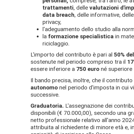
personali,
comprese, tra l'altro, le a
trattamenti
, delle
valutazioni d'im
data breach
, delle informative, dell
privacy,
l'adeguamento dello studio alla norm
la
formazione specialistica
in mater
riciclaggio.
L'importo del contributo è pari al
50% del
sostenute nel periodo compreso tra il
17
essere inferiore a
750 euro
né superiore
Il bando precisa, inoltre, che il contributo
autonomo
nel periodo d'imposta in cui vi
successive.
Graduatoria.
L'assegnazione dei contribut
disponibili (€ 70.000,00), secondo una gr
netto professionale relativo all'anno 2024
attribuita al richiedente di minore età e, 